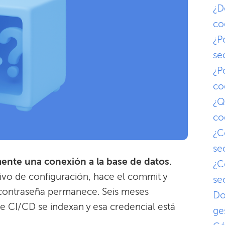
¿D
co
¿P
se
¿P
co
¿Q
co
¿C
se
ente una conexión a la base de datos.
¿C
ivo de configuración, hace el commit y
se
a contraseña permanece. Seis meses
Do
 de CI/CD se indexan y esa credencial está
ge