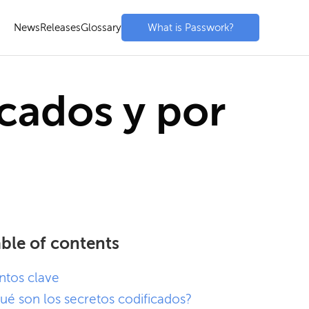
News
Releases
Glossary
What is Passwork?
icados y por
ble of contents
ntos clave
ué son los secretos codificados?