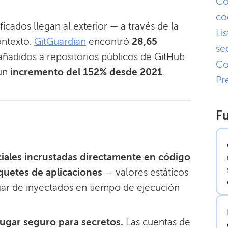
Có
co
icados llegan al exterior — a través de la
Li
ontexto.
GitGuardian
encontró
28,65
se
ñadidos a repositorios públicos de GitHub
Co
 un
incremento del 152% desde 2021
.
Pr
Fu
ciales incrustadas directamente en código
aquetes de aplicaciones
— valores estáticos
gar de inyectados en tiempo de ejecución
lugar seguro para secretos.
Las cuentas de