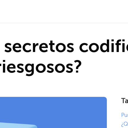
 secretos codif
riesgosos?
Ta
Pu
¿Q