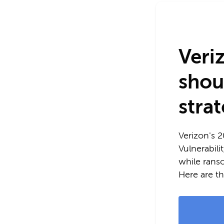
Veri
shou
stra
Verizon's 
Vulnerabili
while ranso
Here are t