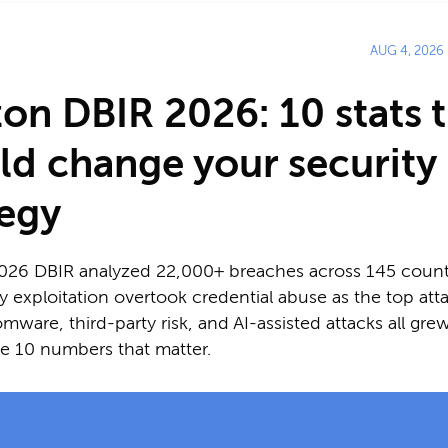
AUG 4, 2026
zon DBIR 2026: 10 stats 
ld change your security
tegy
2026 DBIR analyzed 22,000+ breaches across 145 countr
ty exploitation overtook credential abuse as the top att
mware, third-party risk, and AI-assisted attacks all grew
he 10 numbers that matter.