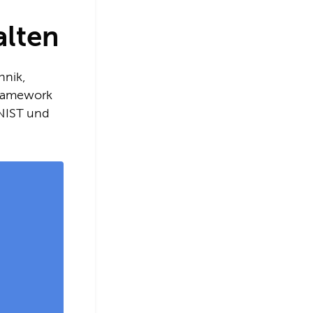
alten
hnik,
-Framework
 NIST und