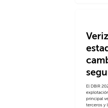
Veri
esta
camb
segu
El DBIR 20
explotació
principal v
terceros y 