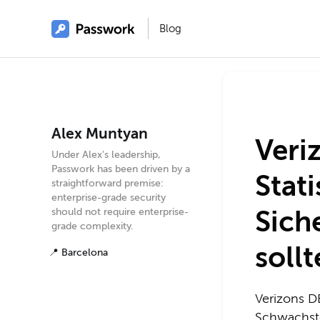
Blog
Alex Muntyan
Veri
Under Alex's leadership,
Passwork has been driven by a
Stati
straightforward premise:
enterprise-grade security
Sich
should not require enterprise-
grade complexity.
soll
📍 Barcelona
Verizons D
Schwachste