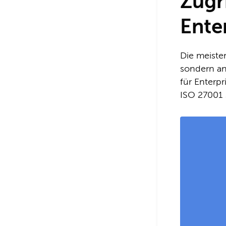
Zugri
Ente
Die meiste
sondern an 
für Enterp
ISO 27001 