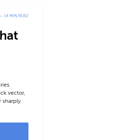
— 14 MIN READ
that
ies.
ack vector,
 sharply.