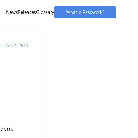
News
Releases
Glossary
What is Passwork?
 —
AUG 4, 2026
dern.