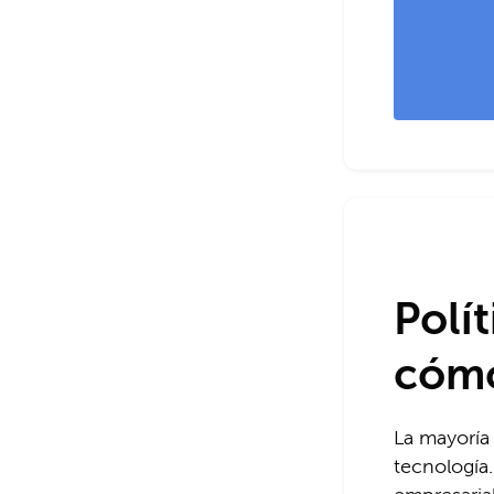
Polí
cómo
La mayoría 
tecnología