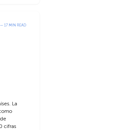
— 17 MIN READ
íses. La
 como
 de
0 cifras