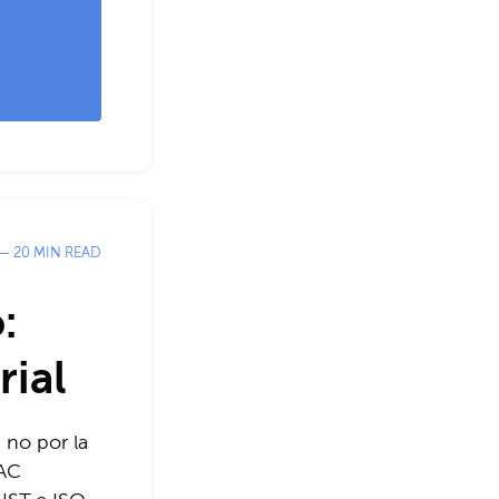
— 20 MIN READ
:
ial
 no por la
BAC