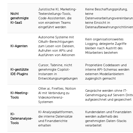
Juristische KI, Marketing-
Keine Beschaffungsprüfung,
Nicht
Texterstellungs-Tools,
keine
genehmigte
Code-Assistenten, die
Datenverarbeitungsvereinbarun
KI-SaaS
von einzelnen Teams
keine Einsicht in
eingeführt werden
Datenaufbewahrungsrichtlinie
Autonome Systeme mit
Kein organisationsweites
OAuth-Berechtigungen
Logging; delegierte Zugriffe
KI-Agenten
zum Lesen von Dateien,
bleiben nach Austritt des
Aufrufen von APIs und
Mitarbeiters bestehen
Ausführen von Aktionen
Cursor, Tabnine, nicht
Proprietäre Codebasen und
KI-gestützte
genehmigte Copilot-
interne API-Schemas werden
IDE-Plugins
Instanzen in
externen Modellanbietern
Entwicklungsumgebungen
zugänglich gemacht
Otter.ai, Fireflies, Notion
Gespräche werden ohne IT-
KI-Meeting-
AI mit Verbindung zu
Genehmigung auf Servern Dritt
Tools
Videokonferenz-
aufgezeichnet und gespeichert
Systemen
KI-Analyseplattformen,
Kundendaten und Finanzdaten
KI-
die interne Datensätze
werden außerhalb des
Datenanalyse-
und Finanzberichte
genehmigten Daten-Stacks
Tools
erhalten
verarbeitet