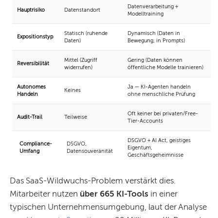
Datenverarbeitung +
Hauptrisiko
Datenstandort
Modelltraining
Statisch (ruhende
Dynamisch (Daten in
Expositionstyp
Daten)
Bewegung, in Prompts)
Mittel (Zugriff
Gering (Daten können
Reversibilität
widerrufen)
öffentliche Modelle trainieren)
Autonomes
Ja — KI-Agenten handeln
Keines
Handeln
ohne menschliche Prüfung
Oft keiner bei privaten/Free-
Audit-Trail
Teilweise
Tier-Accounts
DSGVO + AI Act, geistiges
Compliance-
DSGVO,
Eigentum,
Umfang
Datensouveränität
Geschäftsgeheimnisse
Das SaaS-Wildwuchs-Problem verstärkt dies.
Mitarbeiter nutzen
über 665 KI-Tools
in einer
typischen Unternehmensumgebung, laut der Analyse