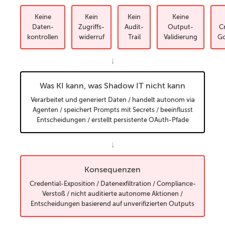
Keine
Kein
Kein
Keine
Daten-
Zugriffs-
Audit-
Output-
C
kontrollen
widerruf
Trail
Validierung
Go
↓
Was KI kann, was Shadow IT nicht kann
Verarbeitet und generiert Daten / handelt autonom via
Agenten / speichert Prompts mit Secrets / beeinflusst
Entscheidungen / erstellt persistente OAuth-Pfade
↓
Konsequenzen
Credential-Exposition / Datenexfiltration / Compliance-
Verstoß / nicht auditierte autonome Aktionen /
Entscheidungen basierend auf unverifizierten Outputs