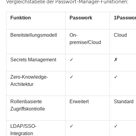
Vergleichstabelle der Passwort-Manager-Funktionen:
Funktion
Passwork
1Passwo
Bereitstellungsmodell
On-
Cloud
premise/Cloud
Secrets Management
✓
✗
Zero-Knowledge-
✓
✓
Architektur
Rollenbasierte 
Erweitert
Standard
Zugriffskontrolle
LDAP/SSO-
✓
✓
Integration