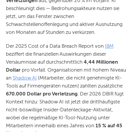
Verletzungen
aus, gegenüber 20 % im Vorjahr. KI
beschleunigt dies — Bedrohungsakteure nutzen sie
jetzt, um das Fenster zwischen
Schwachstellenoffenlegung und aktiver Ausnutzung
von Monaten auf Stunden zu verkürzen.
Der 2025 Cost of a Data Breach Report von
IBM
beziffert die finanziellen Auswirkungen dieser
Versäumnisse auf durchschnittlich
4,44 Millionen
Dollar
pro Vorfall. Organisationen mit hohem Niveau
an
Shadow AI
(Mitarbeiter, die nicht genehmigte KI-
Tools auf Firmengeräten nutzen) zahlten zusätzliche
670.000 Dollar pro Verletzung
. Der 2026 DBIR fügt
Kontext hinzu: Shadow AI ist jetzt die dritthäufigste
nicht-böswillige Insider-Datenleckage-Aktivität,
wobei die regelmäßige KI-Tool-Nutzung unter
Mitarbeitern innerhalb eines Jahres von
15 % auf 45