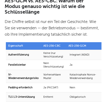
AES-GCM vs. AES-CBC: Warum der
Modus genauso wichtig ist wie die
Schlüssellänge
Die Chiffre selbst ist nur ein Teil der Geschichte. Wie
Sie sie verwenden — der Betriebsmodus — bestimmt,
ob Ihre Implementierung tatsächlich sicher ist.
Eigenschaft
AES-256-CBC
AES-256-GCM
Keine (nur
Authentifizierung
Integriert (AEAD)
Verschlüsselung)
Nein
Parallelisierbar
Ja
(Verschlüsselung)
IV-
Vorhersehbare
Katastrophale Nonce-
Wiederverwendungsrisiko
Muster
Wiederverwendung
Padding erforderlich
Ja (PKCS#7)
Nein
TLS 1.3-Unterstützung
Entfernt
Obligatorisch